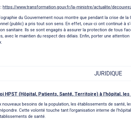
 :
https://www.transformation.gouv.fr/la-ministre/actualite/decouv
fographie du Gouvernement nous montre que pendant la crise de la Co
ionnel (public) a pris tout son sens. En effet, ceux-ci ont continué à
tion sanitaire. Ils se sont engagés à assurer la protection de tous fa
s, avec le maintien du respect des délais. Enfin, porter une attenti
x.
JURIDIQUE
loi HPST (Hôpital, Patients, Santé, Territoire) à l'hôpital, l
 nouveaux besoins de la population, les établissements de santé, les
répondre. Cette volonté touche tant l’organisation interne de l’hôpital
tablissements de santé.