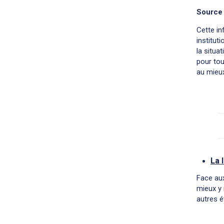
Source
Cette in
institut
la situa
pour tou
au mieu
La 
Face aux
mieux y 
autres é