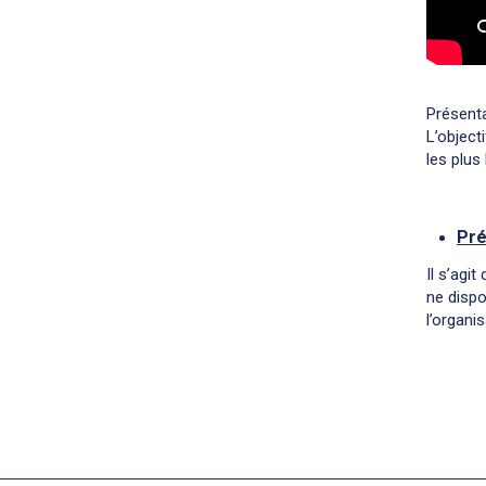
Présenta
L’object
les plus
Pré
Il s’agi
ne dispo
l’organi