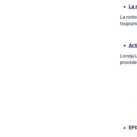
La 
La notio
toujours
Art
Lorsqu’u
procéder
EPI