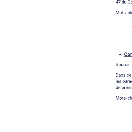
47 du Co
Mots-clé
Com
Source 
Dans ce 
les para
de prend
Mots-clé