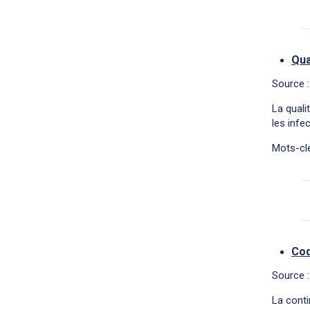
Qua
Source :
La quali
les infe
Mots-clé
Cod
Source :
La conti