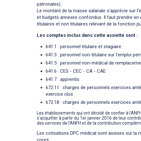
patronales).
Le montant de la masse salariale s’apprécie sur l’e
et budgets annexes confondus. Il faut prendre en
titulaires et non titulaires relevant de la fonction 
Les comptes inclus dans cette assiette sont :
641.1 : personnel titulaire et stagiaire
641.3 : personnel non-titulaire sur l’emploi pe
641.5 : personnel non-médical de remplaceme
641.6 : CES - CEC - CA - CAE
641.7 : apprentis
672.11 : charges de personnels exercices anté
exercice clos
672.18 : charges de personnels exercices anté
Les établissements qui ont décidé de confier à l'AN
s'acquitter à partir du 1er janvier 2016 de leur contr
des services de l'ANFH et de la contribution complém
Les cotisations DPC médical sont assises sur la m
cours.