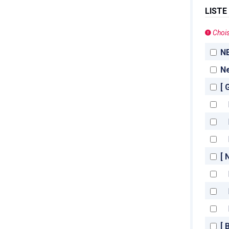
LISTE
Chois
Adres
N
N
[ 
[ 
[