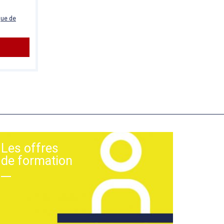
que de
Les offres
de formation