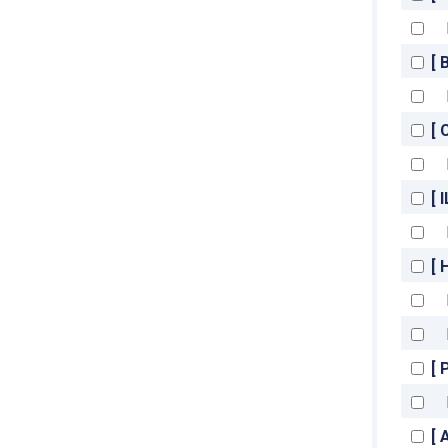
[ 
[ 
[ 
[
[ 
[