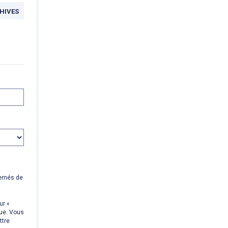
HIVES
ernés de
ur «
que. Vous
ttre