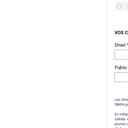
VOS 
Email
Public
Les info
l’ANFH p
En indiq
Valider 
pouvez v