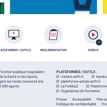
LATEFORMES / OUTILS
RÈGLEMENTATION
VIDÉOS
Fonction publique hospitalière.
PLATEFORMES / OUTILS :
de la Santé et des Sports,
metiers.anfh.fr
handic
 gère les fonds consacrés à la
plateforme-achats.anfh.fr
50 000 agents
La ForMuLE
Plateform
Organismes de Formation
Presse
Accessibilité
Plan du
Politique de confidentialité
Pro