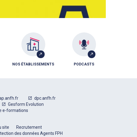
NOS ÉTABLISSEMENTS
PODCASTS
ap.anfh.fr
dpc.anfh.fr
Gesform Evolution
e e-formations
 site
Recrutement
tection des données Agents FPH