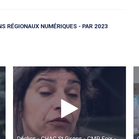
NS RÉGIONAUX NUMÉRIQUES - PAR 2023
Déclics - CHAC St Girons - CMP Foix -