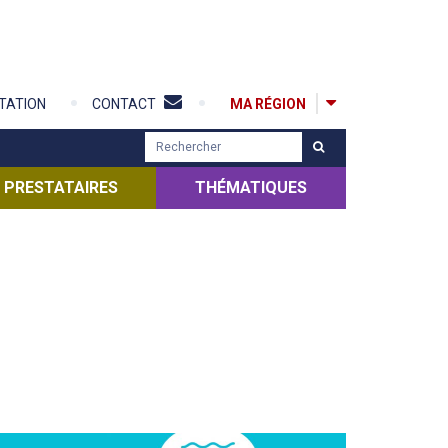
MA RÉGION
TATION
CONTACT
R
e
c
PRESTATAIRES
THÉMATIQUES
h
e
r
c
h
e
r