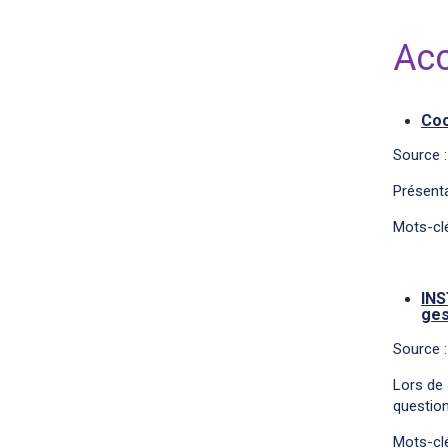
Acc
Coo
Source :
Présenta
Mots-clé
INS
ges
Source :
Lors de 
question
Mots-clé