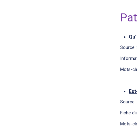
Pat
Qu'
Source :
Informat
Mots-clé
Est
Source :
Fiche d’
Mots-clé