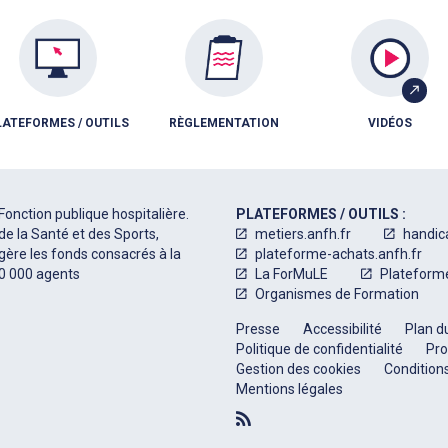
LATEFORMES / OUTILS
RÈGLEMENTATION
VIDÉOS
Fonction publique hospitalière.
PLATEFORMES / OUTILS :
de la Santé et des Sports,
metiers.anfh.fr
handic
 gère les fonds consacrés à la
plateforme-achats.anfh.fr
50 000 agents
La ForMuLE
Plateform
Organismes de Formation
Presse
Accessibilité
Plan du
Politique de confidentialité
Pro
Gestion des cookies
Conditions
Mentions légales