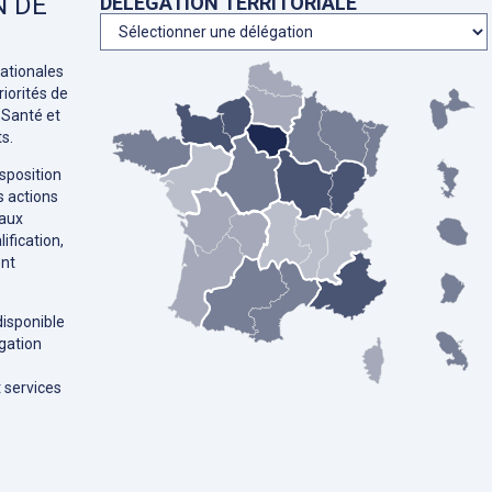
N DE
DÉLÉGATION TERRITORIALE
ationales
iorités de
 Santé et
s.
sposition
s actions
 aux
ification,
ent
disponible
gation
t services