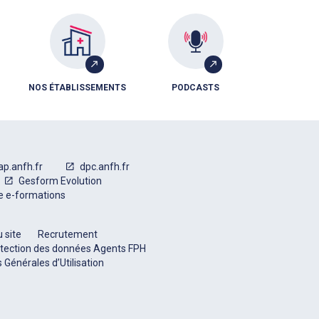
NOS ÉTABLISSEMENTS
PODCASTS
ap.anfh.fr
dpc.anfh.fr
Gesform Evolution
e e-formations
 site
Recrutement
tection des données Agents FPH
 Générales d’Utilisation