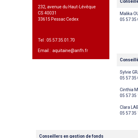
Conseillè
232, avenue du Haut-Lévêque
CS 40031
Malika 
33615 Pessac Cedex
05 57 35
Tel : 05.57.35.01.70
Email : aquitaine@anfh.fr
Conseill
Sylvie G
05 57 35
Cinthia 
05 57 35
Clara L
05 57 35
Conseillers en gestion de fonds