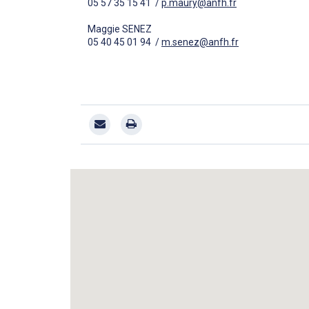
05 57 35 15 41 /
p.maury@anfh.fr
Maggie SENEZ
05 40 45 01 94 /
m.senez@anfh.fr