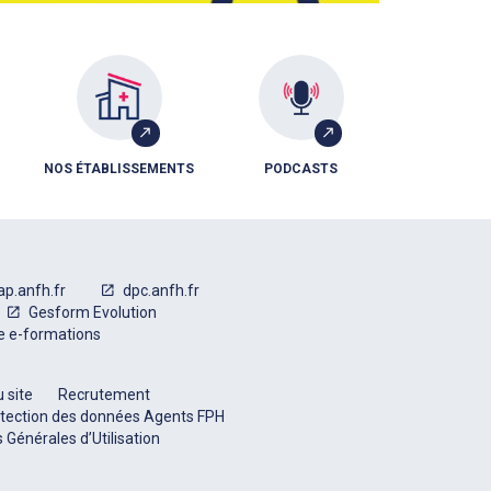
NOS ÉTABLISSEMENTS
PODCASTS
ap.anfh.fr
dpc.anfh.fr
Gesform Evolution
e e-formations
 site
Recrutement
tection des données Agents FPH
 Générales d’Utilisation