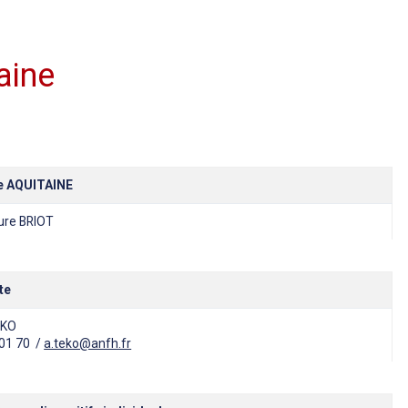
aine
e AQUITAINE
ure BRIOT
te
EKO
 01 70 /
a.teko@anfh.fr