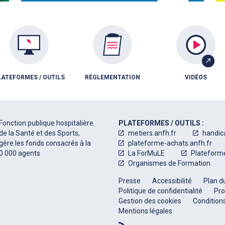
LATEFORMES / OUTILS
RÈGLEMENTATION
VIDÉOS
Fonction publique hospitalière.
PLATEFORMES / OUTILS :
de la Santé et des Sports,
metiers.anfh.fr
handic
 gère les fonds consacrés à la
plateforme-achats.anfh.fr
50 000 agents
La ForMuLE
Plateform
Organismes de Formation
Presse
Accessibilité
Plan du
Politique de confidentialité
Pro
Gestion des cookies
Conditions
Mentions légales