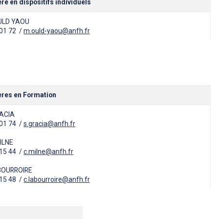
re en dispositifs individuels
OULD YAOU
 01 72 /
m.ould-yaou@anfh.fr
ères en Formation
RACIA
 01 74 /
s.gracia@anfh.fr
MILNE
 15 44 /
c.milne@anfh.fr
ABOURROIRE
 15 48 /
c.labourroire@anfh.fr