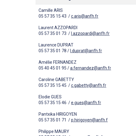
CamiIle ARIS
05 57 35 15 43 /
c.aris@anfh.fr
Laurent AZZOPARDI
05 57 35 01 73 /
l.azzopardi@anfh.fr
Laurence DUPRAT
05 57 35 01 78 /
l.duprat@anfh.fr
Amélie FERNANDEZ
05 40 45 01 95 /
a.fernandez@anfh.fr
Caroline GABETTY
05 57 35 15 45 /
c.gabetty@anfh.fr
Elodie GUES
05 57 35 15 46 /
e.gues@anfh.fr
Pantxika HIRIGOYEN
05 57 35 01 71 /
p.hirigoyen@anfh.f
Philippe MAURY