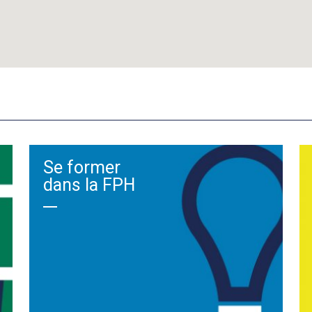
Se former
dans la FPH