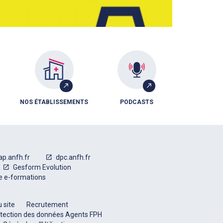
NOS ÉTABLISSEMENTS
PODCASTS
ap.anfh.fr
dpc.anfh.fr
Gesform Evolution
e e-formations
 site
Recrutement
tection des données Agents FPH