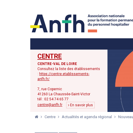
Menu principal
Menu secondaire
CENTRE
CENTRE-VAL DE LOIRE
Consultez la liste des établissements
:
https://centre.etablissements-
anfh.fr/
7, rue Copernic
41260 La Chaussée-Saint-Victor
tél : 02 54 74 65 77
centre@anfh.fr
En savoir plus
Centre
Actualités et agenda régional
Nouveaut