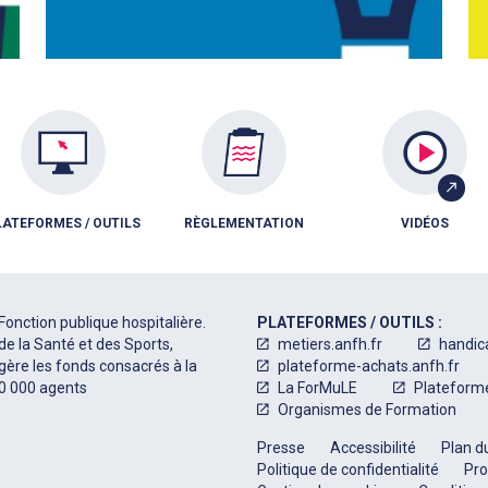
LATEFORMES / OUTILS
RÈGLEMENTATION
VIDÉOS
Fonction publique hospitalière.
PLATEFORMES / OUTILS :
de la Santé et des Sports,
metiers.anfh.fr
handic
 gère les fonds consacrés à la
plateforme-achats.anfh.fr
50 000 agents
La ForMuLE
Plateform
Organismes de Formation
Presse
Accessibilité
Plan du
Politique de confidentialité
Pro