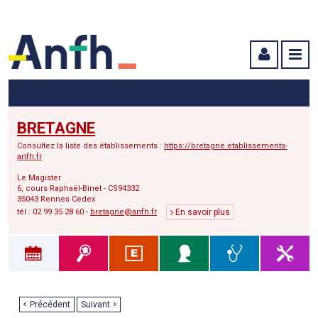
Menu principal
Menu secondaire
Contenu
BRETAGNE
Consultez la liste des établissements :
https://bretagne.etablissements-
anfh.fr
Le Magister
6, cours Raphaël-Binet - CS94332
35043 Rennes Cedex
tél : 02 99 35 28 60 -
bretagne@anfh.fr
En savoir plus
Précédent
Suivant