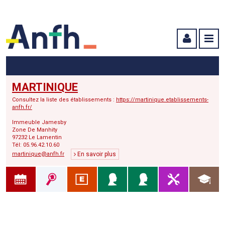
Menu principal
Menu secondaire
Contenu
MARTINIQUE
Consultez la liste des établissements :
https://martinique.etablissements-
anfh.fr/
Immeuble Jamesby
Zone De Manhity
97232 Le Lamentin
Tél: 05.96.42.10.60
martinique@anfh.fr
En savoir plus