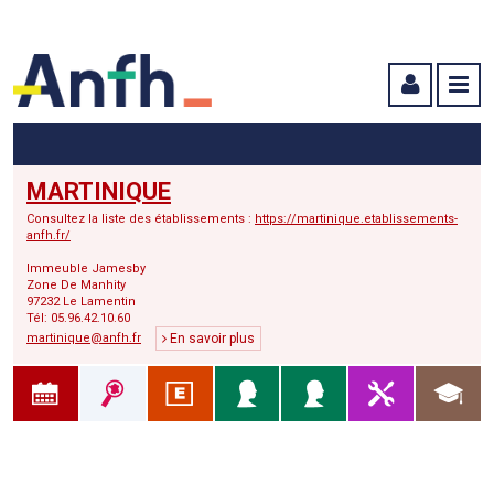
Menu principal
Menu secondaire
Contenu
MARTINIQUE
Consultez la liste des établissements :
https://martinique.etablissements-
anfh.fr/
Immeuble Jamesby
Zone De Manhity
97232 Le Lamentin
Tél: 05.96.42.10.60
martinique@anfh.fr
En savoir plus