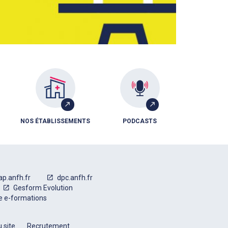
NOS ÉTABLISSEMENTS
PODCASTS
ap.anfh.fr
dpc.anfh.fr
Gesform Evolution
e e-formations
 site
Recrutement