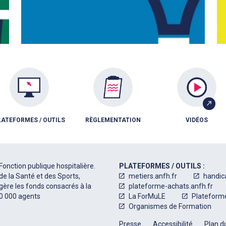
LATEFORMES / OUTILS
RÈGLEMENTATION
VIDÉOS
Fonction publique hospitalière.
PLATEFORMES / OUTILS :
de la Santé et des Sports,
metiers.anfh.fr
handic
 gère les fonds consacrés à la
plateforme-achats.anfh.fr
50 000 agents
La ForMuLE
Plateform
Organismes de Formation
Presse
Accessibilité
Plan du