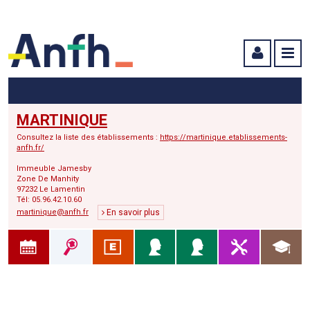
Menu principal
Menu secondaire
Contenu
MARTINIQUE
Consultez la liste des établissements :
https://martinique.etablissements-
anfh.fr/
Immeuble Jamesby
Zone De Manhity
97232 Le Lamentin
Tél: 05.96.42.10.60
martinique@anfh.fr
En savoir plus