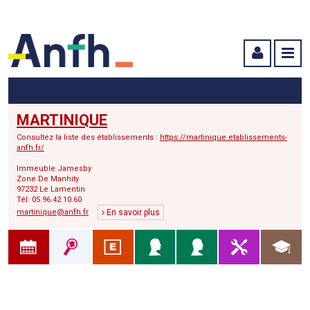
Menu principal
Menu secondaire
Contenu
MARTINIQUE
Consultez la liste des établissements :
https://martinique.etablissements-
anfh.fr/
Immeuble Jamesby
Zone De Manhity
97232 Le Lamentin
Tél: 05.96.42.10.60
martinique@anfh.fr
En savoir plus