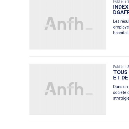
Publié le
INDEX
DGAFP
Les résul
employeu
hospitali
Publié le
TOUS 
ET DE
Dans un 
société d
stratégie