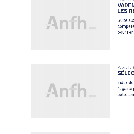
VADEM
LES R
Suite au
compéten
pour l’e
Publié le
SÉLEC
Index de
l’égalité
cette an