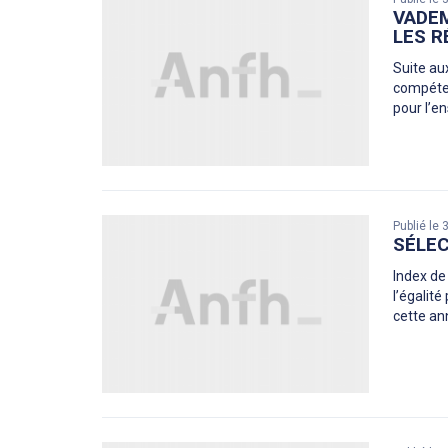
VADEM
LES R
Suite au
compéten
pour l’e
Publié le
SÉLEC
Index de
l’égalité
cette an