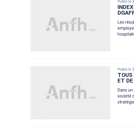
Publié le
INDEX
DGAFP
Les résul
employeu
hospitali
Publié le
TOUS 
ET DE
Dans un 
société d
stratégie