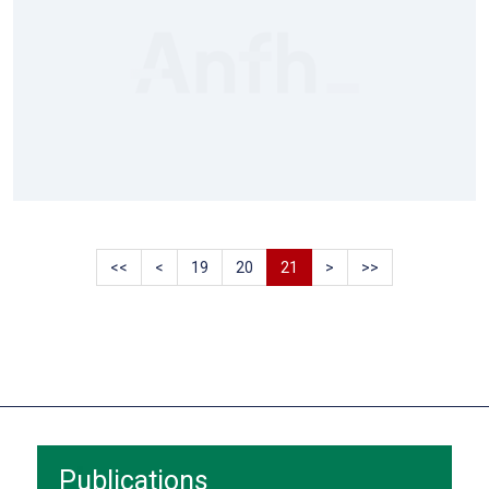
<<
<
19
20
21
>
>>
Publications