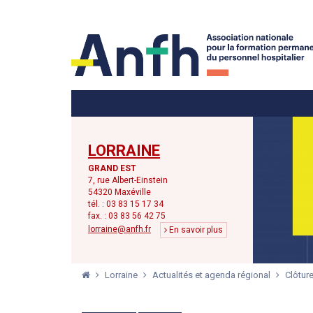
Menu principal
Menu secondaire
LORRAINE
GRAND EST
7, rue Albert-Einstein
54320 Maxéville
tél. : 03 83 15 17 34
fax. : 03 83 56 42 75
lorraine@anfh.fr
En savoir plus
Lorraine
Actualités et agenda régional
Clôtur