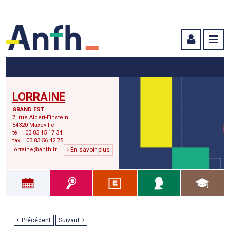
Menu principal
Menu secondaire
Contenu
LORRAINE
GRAND EST
7, rue Albert-Einstein
54320 Maxéville
tél. : 03 83 15 17 34
fax. : 03 83 56 42 75
lorraine@anfh.fr
En savoir plus
Précédent
Suivant