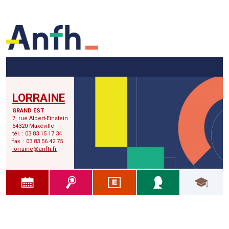
Menu principal
Menu secondaire
Contenu
LORRAINE
GRAND EST
7, rue Albert-Einstein
54320 Maxéville
tél. : 03 83 15 17 34
fax. : 03 83 56 42 75
lorraine@anfh.fr