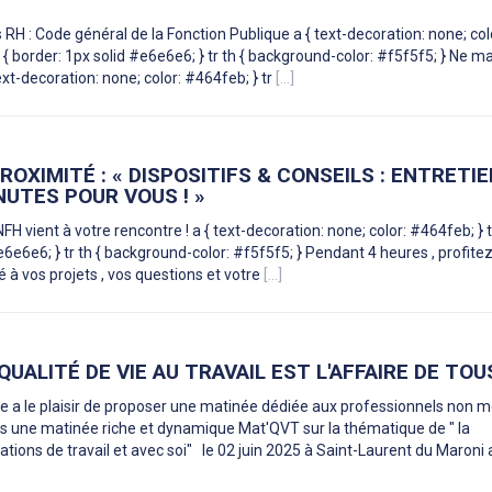
 RH : Code général de la Fonction Publique a { text-decoration: none; col
td { border: 1px solid #e6e6e6; } tr th { background-color: #f5f5f5; } Ne 
 text-decoration: none; color: #464feb; } tr
[...]
ROXIMITÉ : « DISPOSITIFS & CONSEILS : ENTRETI
INUTES POUR VOUS ! »
H vient à votre rencontre ! a { text-decoration: none; color: #464feb; } tr 
e6e6e6; } tr th { background-color: #f5f5f5; } Pendant 4 heures , profite
à vos projets , vos questions et votre
[...]
QUALITÉ DE VIE AU TRAVAIL EST L'AFFAIRE DE TOU
e a le plaisir de proposer une matinée dédiée aux professionnels non 
 une matinée riche et dynamique Mat'QVT sur la thématique de " la
lations de travail et avec soi" le 02 juin 2025 à Saint-Laurent du Maron