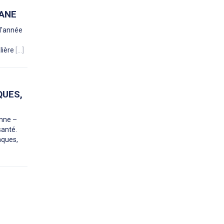
YANE
 l'année
lière
[...]
QUES,
nne –
santé.
aques,
?