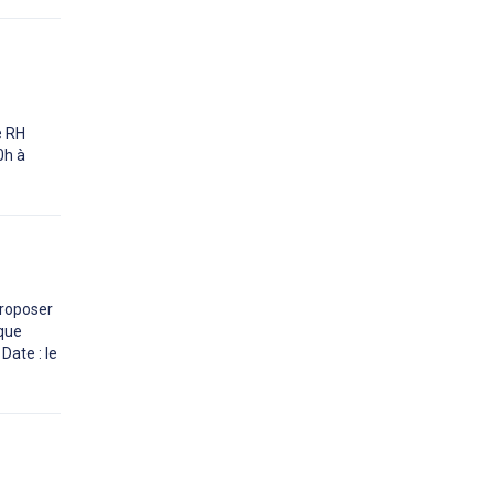
e RH
0h à
proposer
ique
Date : le