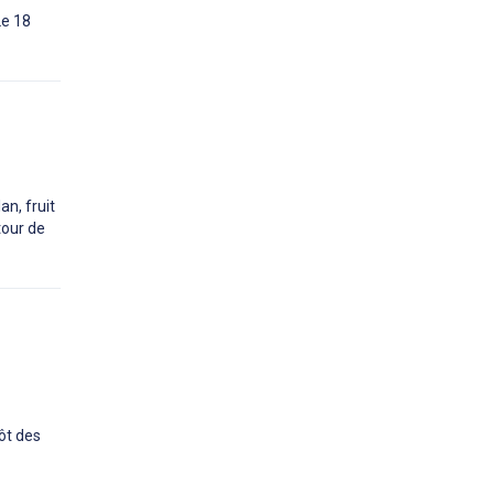
Le 18
an, fruit
tour de
ôt des