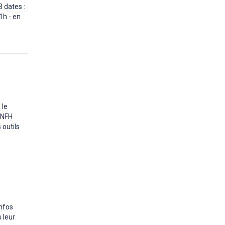
 dates :
1h - en
 le
ANFH
 outils
Infos
 leur