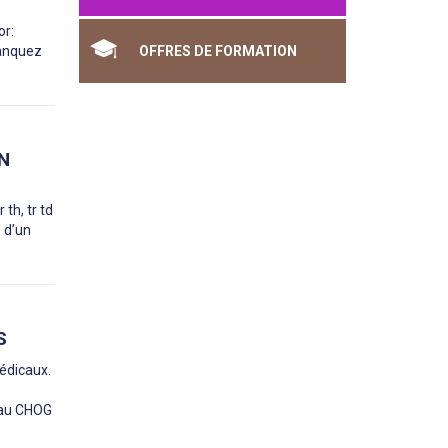
or:
manquez
OFFRES DE FORMATION
EN
th, tr td
z d’un
S
médicaux.
i au CHOG