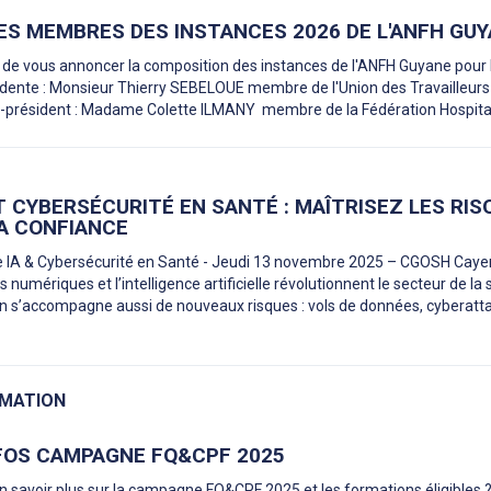
ES MEMBRES DES INSTANCES 2026 DE L'ANFH GU
ir de vous annoncer la composition des instances de l'ANFH Guyane pour
dente : Monsieur Thierry SEBELOUE membre de l'Union des Travailleurs
e-président : Madame Colette ILMANY membre de la Fédération Hospita
T CYBERSÉCURITÉ EN SANTÉ : MAÎTRISEZ LES RIS
A CONFIANCE
 IA & Cybersécurité en Santé - Jeudi 13 novembre 2025 – CGOSH Caye
 numériques et l’intelligence artificielle révolutionnent le secteur de la 
n s’accompagne aussi de nouveaux risques : vols de données, cyberatt
RMATION
NFOS CAMPAGNE FQ&CPF 2025
avoir plus sur la campagne FQ&CPF 2025 et les formations éligibles 