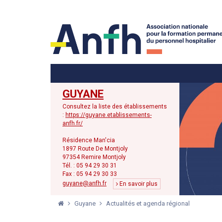
Menu principal
Menu secondaire
GUYANE
Consultez la liste des établissements
:
https://guyane.etablissements-
anfh.fr/
Résidence Man'cia
1897 Route De Montjoly
97354 Remire Montjoly
Tél. : 05 94 29 30 31
Fax : 05 94 29 30 33
guyane@anfh.fr
En savoir plus
Guyane
Actualités et agenda régional