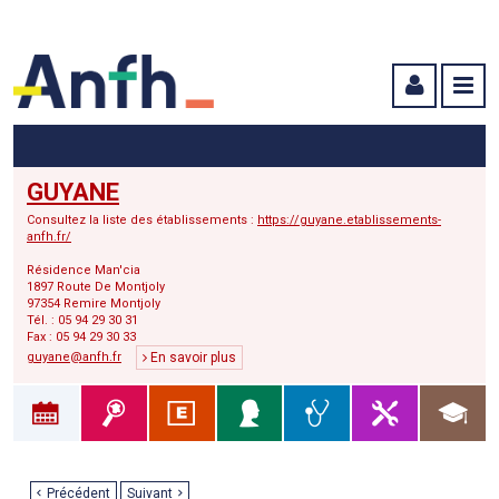
Menu principal
Menu secondaire
Contenu
GUYANE
Consultez la liste des établissements :
https://guyane.etablissements-
anfh.fr/
Résidence Man'cia
1897 Route De Montjoly
97354 Remire Montjoly
Tél. : 05 94 29 30 31
Fax : 05 94 29 30 33
guyane@anfh.fr
En savoir plus
Précédent
Suivant