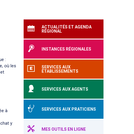
ACTUALITÉS ET AGENDA
RÉGIONAL
INSTANCES RÉGIONALES
e :
e, où les
SERVICES AUX
ÉTABLISSEMENTS
 et
SERVICES AUX AGENTS
SERVICES AUX PRATICIENS
ée à
achat y
MES OUTILS EN LIGNE