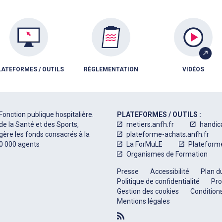
LATEFORMES / OUTILS
RÈGLEMENTATION
VIDÉOS
Fonction publique hospitalière.
PLATEFORMES / OUTILS :
de la Santé et des Sports,
metiers.anfh.fr
handic
 gère les fonds consacrés à la
plateforme-achats.anfh.fr
50 000 agents
La ForMuLE
Plateform
Organismes de Formation
Presse
Accessibilité
Plan du
Politique de confidentialité
Pro
Gestion des cookies
Conditions
Mentions légales