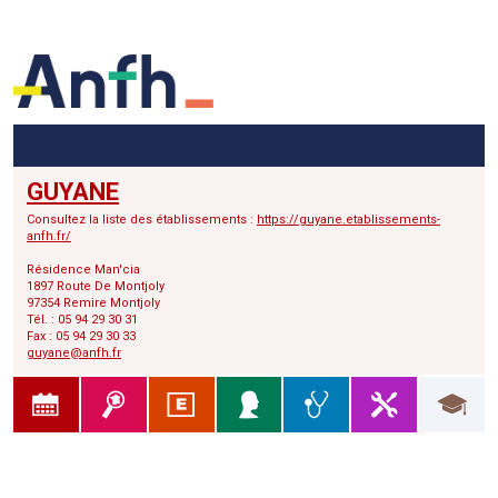
Menu principal
Menu secondaire
Contenu
GUYANE
Consultez la liste des établissements :
https://guyane.etablissements-
anfh.fr/
Résidence Man'cia
1897 Route De Montjoly
97354 Remire Montjoly
Tél. : 05 94 29 30 31
Fax : 05 94 29 30 33
guyane@anfh.fr