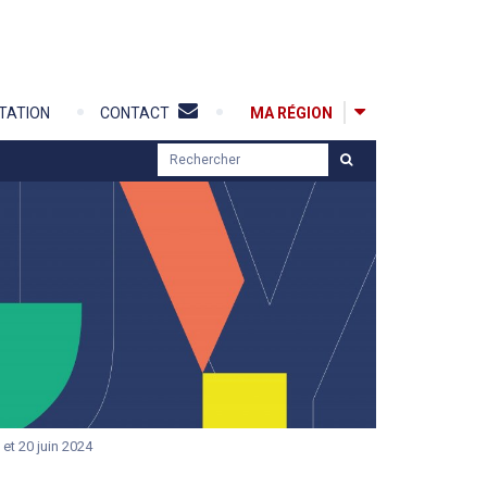
MA RÉGION
TATION
CONTACT
R
e
c
h
e
r
c
h
e
r
et 20 juin 2024