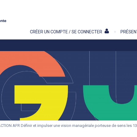
Contenu
CRÉER UN COMPTE / SE CONNECTER
PRÉSEN
CTION AFR Définir et impulser une vision managériale porteuse de sens les 13 