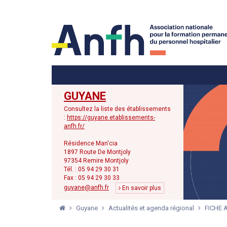
Menu principal
Menu secondaire
GUYANE
Consultez la liste des établissements
:
https://guyane.etablissements-
anfh.fr/
Résidence Man'cia
1897 Route De Montjoly
97354 Remire Montjoly
Tél. : 05 94 29 30 31
Fax : 05 94 29 30 33
guyane@anfh.fr
En savoir plus
Guyane
Actualités et agenda régional
FICHE A