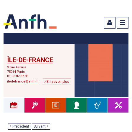
Menu principal
Menu secondaire
Contenu
ÎLE-DE-FRANCE
3 rue Ferrus
75014 Paris
01.53.82.87.88
iledefrance@anfh.fr
En savoir plus
Précédent
Suivant