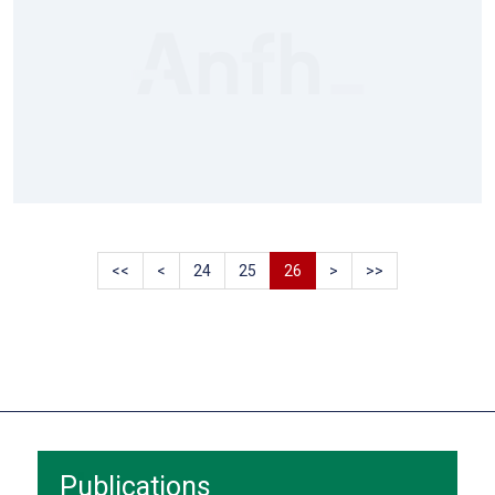
<<
<
24
25
26
>
>>
Publications