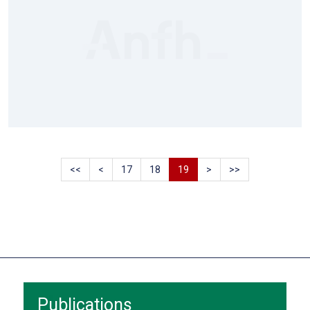
<<
<
17
18
19
>
>>
Publications