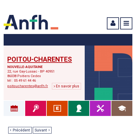
Menu principal
Menu secondaire
Contenu
POITOU-CHARENTES
NOUVELLE-AQUITAINE
22, rue Gay-Lussac - BP 40951
86038 Poitiers Cedex
tél : 05 49 61 44 46
poitoucharentes@anfh.fr
En savoir plus
Précédent
Suivant