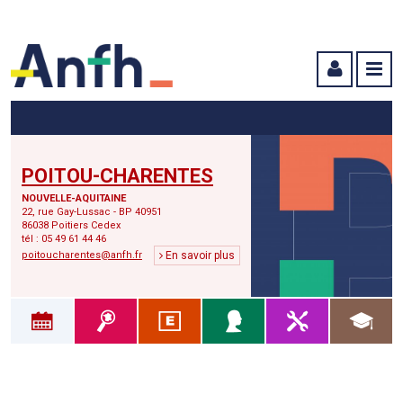
Menu principal
Menu secondaire
Contenu
POITOU-CHARENTES
NOUVELLE-AQUITAINE
22, rue Gay-Lussac - BP 40951
86038 Poitiers Cedex
tél : 05 49 61 44 46
poitoucharentes@anfh.fr
En savoir plus