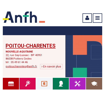
Menu principal
Menu secondaire
Contenu
POITOU-CHARENTES
NOUVELLE-AQUITAINE
22, rue Gay-Lussac - BP 40951
86038 Poitiers Cedex
tél : 05 49 61 44 46
poitoucharentes@anfh.fr
En savoir plus