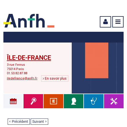
Menu principal
Menu secondaire
Contenu
ÎLE-DE-FRANCE
3 rue Ferrus
75014 Paris
01.53.82.87.88
iledefrance@anfh.fr
En savoir plus
Précédent
Suivant