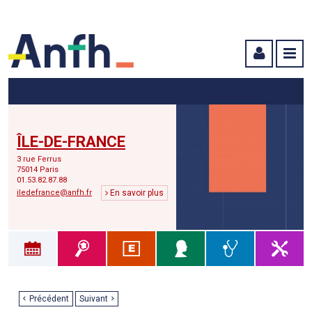
Menu principal
Menu secondaire
Contenu
ÎLE-DE-FRANCE
3 rue Ferrus
75014 Paris
01.53.82.87.88
iledefrance@anfh.fr
En savoir plus
Précédent
Suivant