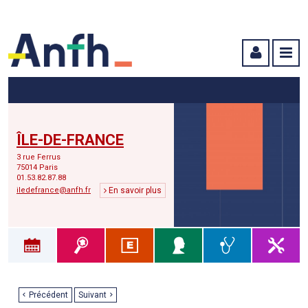
Menu principal
Menu secondaire
Contenu
ÎLE-DE-FRANCE
3 rue Ferrus
75014 Paris
01.53.82.87.88
iledefrance@anfh.fr
En savoir plus
Précédent
Suivant