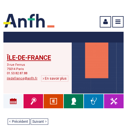
Menu principal
Menu secondaire
Contenu
ÎLE-DE-FRANCE
3 rue Ferrus
75014 Paris
01.53.82.87.88
iledefrance@anfh.fr
En savoir plus
Précédent
Suivant