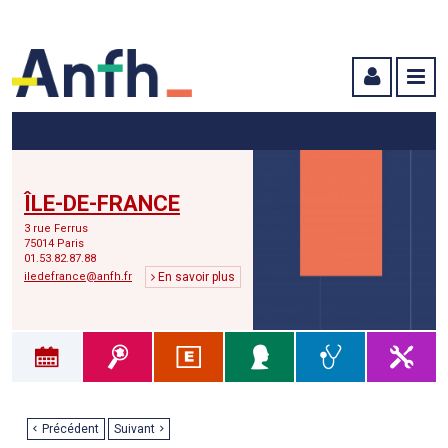
Menu principal
Menu secondaire
Contenu
ÎLE-DE-FRANCE
3 rue Ferrus
75014 Paris
01.53.82.87.88
iledefrance@anfh.fr
En savoir plus
Précédent
Suivant