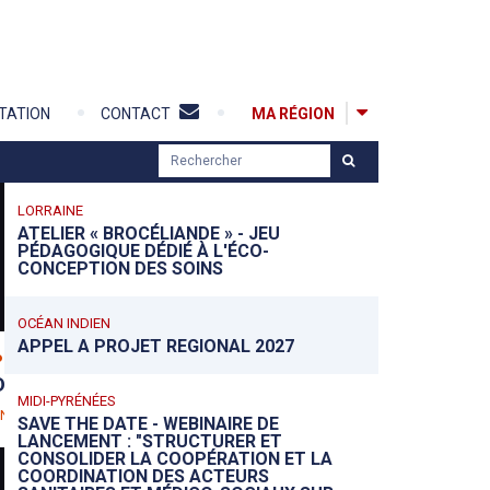
MA RÉGION
TATION
CONTACT
R
e
c
LORRAINE
h
ATELIER « BROCÉLIANDE » - JEU
PÉDAGOGIQUE DÉDIÉ À L'ÉCO-
e
CONCEPTION DES SOINS
r
c
COMMUNIQUÉ DE PRESSE
L’ANFH DRESSE LE BILAN 2025 DE LA
h
OCÉAN INDIEN
FORMATION DANS LA FONCTION PUBLIQUE
APPEL A PROJET REGIONAL 2027
e
HOSPITALIÈRE ET DÉVOILE LE 19ÈME
r
PALMARÈS DU PRIX ANFH
MIDI-PYRÉNÉES
EN SAVOIR PLUS
SAVE THE DATE - WEBINAIRE DE
LANCEMENT : "STRUCTURER ET
CONSOLIDER LA COOPÉRATION ET LA
COORDINATION DES ACTEURS