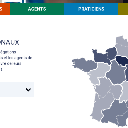
S
AGENTS
PRATICIENS
ONAUX
légations
s et les agents de
uvre de leurs
s.