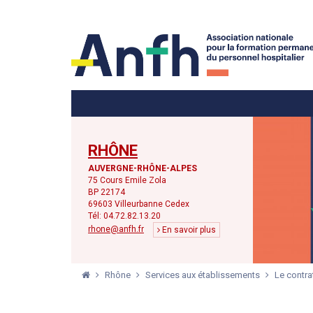
Menu principal
Menu secondaire
RHÔNE
AUVERGNE-RHÔNE-ALPES
75 Cours Emile Zola
BP 22174
69603 Villeurbanne Cedex
Tél: 04.72.82.13.20
rhone@anfh.fr
En savoir plus
Rhône
Services aux établissements
Le contra