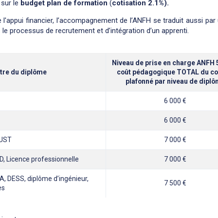
 sur le
budget plan de formation
(
cotisation 2.1%).
 l'appui financier, l’accompagnement de l’ANFH se traduit aussi par
e processus de recrutement et d’intégration d’un apprenti.
Niveau de prise en charge ANFH
tre du diplôme
coût pédagogique TOTAL du co
plafonné par niveau de dipl
6 000 €
6 000 €
EUST
7 000 €
D, Licence professionnelle
7 000 €
EA, DESS, diplôme d’ingénieur,
7 500 €
es