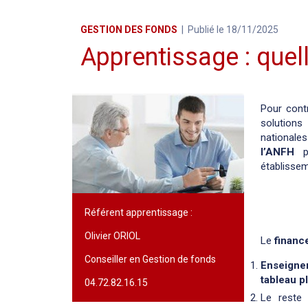
GESTION DES FONDS
Publié le 18/11/2025
Apprentissage : quel
Pour cont
solution
nationales
l’ANFH
p
établisse
Référent apprentissage :
Olivier ORIOL
Le
financ
Conseiller en Gestion de fonds
Enseigne
tableau p
04.72.82.16.15
Le reste 