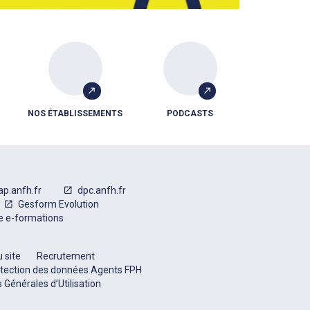
NOS ÉTABLISSEMENTS
PODCASTS
ap.anfh.fr
dpc.anfh.fr
Gesform Evolution
e e-formations
 site
Recrutement
tection des données Agents FPH
 Générales d’Utilisation