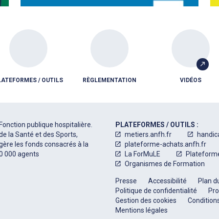
LATEFORMES / OUTILS
RÈGLEMENTATION
VIDÉOS
Fonction publique hospitalière.
PLATEFORMES / OUTILS :
de la Santé et des Sports,
metiers.anfh.fr
handic
 gère les fonds consacrés à la
plateforme-achats.anfh.fr
50 000 agents
La ForMuLE
Plateform
Organismes de Formation
Presse
Accessibilité
Plan du
Politique de confidentialité
Pro
Gestion des cookies
Conditions
Mentions légales