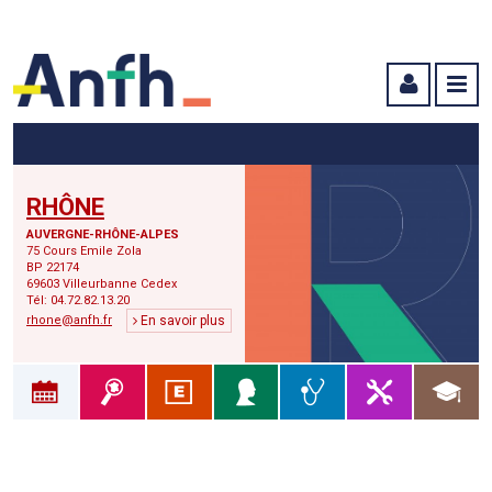
Menu principal
Menu secondaire
Contenu
RHÔNE
AUVERGNE-RHÔNE-ALPES
75 Cours Emile Zola
BP 22174
69603 Villeurbanne Cedex
Tél: 04.72.82.13.20
rhone@anfh.fr
En savoir plus