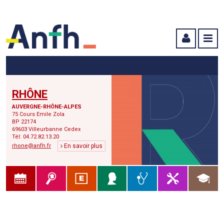
Menu principal
Menu secondaire
Contenu
RHÔNE
AUVERGNE-RHÔNE-ALPES
75 Cours Emile Zola
BP 22174
69603 Villeurbanne Cedex
Tél: 04.72.82.13.20
rhone@anfh.fr
En savoir plus