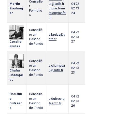
Conseille
Martin
er@anfh.fr
04 72
r
Boulang
rhone.form
82 13
Formatio
er
ation@anfh
24
n
.fr
Conseillè
04 72
re en
c.brulas@a
82 13
Gestion
nfh.fr
27
Coralie
de Fonds
Brulas
Conseillè
04 72
re en
c.champea
82 13
Gestion
u@anfh.fr
Chafia
23
de Fonds
Champe
au
Christin
Conseillè
04 72
e
re en
c.dufresne
82 13
Dufresn
Gestion
@anfh.fr
26
e
de Fonds