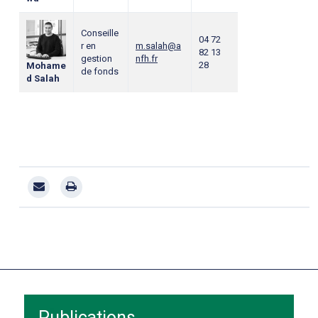
Conseille
04 72
r en
m.salah@a
82 13
gestion
nfh.fr
28
Mohame
de fonds
d Salah
Publications