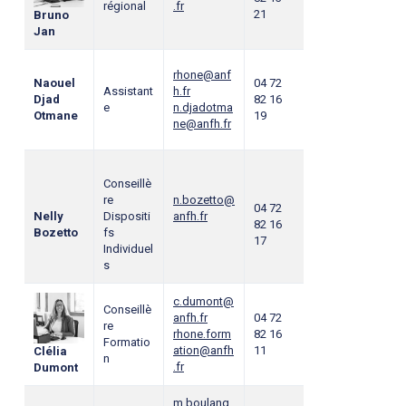
régional
.fr
21
Bruno
Jan
rhone@anf
Naouel
04 72
Assistant
h.fr
Djad
82 16
e
n.djadotma
Otmane
19
ne@anfh.fr
Conseillè
re
n.bozetto@
04 72
Nelly
Dispositi
anfh.fr
82 16
Bozetto
fs
17
Individuel
s
c.dumont@
Conseillè
anfh.fr
04 72
re
rhone.form
82 16
Formatio
ation@anfh
11
Clélia
n
.fr
Dumont
m.boulang