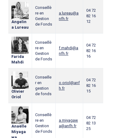
Conseillè
04 72
re en
a.lureau@a
82 16
Gestion
nfh.fr
12
Angelin
de Fonds
a Lureau
Conseillè
04 72
re en
f.mahdi@a
82 16
Gestion
nfh.fr
16
Farida
de Fonds
Mahdi
Conseille
04 72
r en
o.oriol@anf
82 16
gestion
h.fr
15
Olivier
de fonds
Oriol
Conseillè
04 72
re en
a.miyagaw
82 13
Gestion
a@anfh.fr
Anaëlle
25
de Fonds
Miyaga
wa