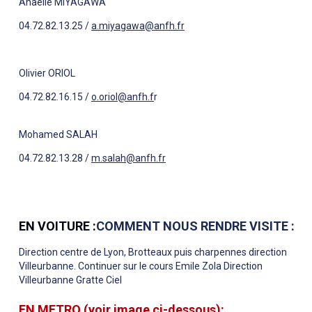
Anaëlle MIYAGAWA
04.72.82.13.25 /
a.miyagawa@anfh.fr
Olivier ORIOL
04.72.82.16.15 /
o.oriol@anfh.f
r
Mohamed SALAH
04.72.82.13.28 /
m.salah@anfh.fr
EN VOITURE :
COMMENT NOUS RENDRE VISITE :
Direction centre de Lyon, Brotteaux puis charpennes direction
Villeurbanne. Continuer sur le cours Emile Zola Direction
Villeurbanne Gratte Ciel
EN METRO (voir image ci-dessous):