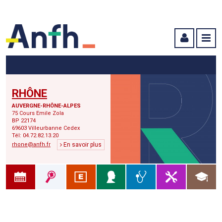
Menu principal
Menu secondaire
Contenu
RHÔNE
AUVERGNE-RHÔNE-ALPES
75 Cours Emile Zola
BP 22174
69603 Villeurbanne Cedex
Tél: 04.72.82.13.20
rhone@anfh.fr
En savoir plus