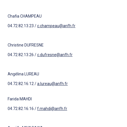
Chafia CHAMPEAU
04.72.82.13.23 /
c.champeau@anfh.fr
Christine DUFRESNE
04.72.82.13.26 /
c.dufresne@anfh.fr
Angélina LUREAU
04.72.82.16.12 /
a.lureau@anfh.fr
Farida MAHDI
04.72.82.16.16 /
f.mahdi@anfh.fr