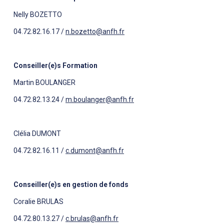
Nelly BOZETTO
04.72.82.16.17 /
n.bozetto@anfh.fr
Conseiller(e)s Formation
Martin BOULANGER
04.72.82.13.24 /
m.boulanger@anfh.fr
Clélia DUMONT
04.72.82.16.11 /
c.dumont@anfh.fr
Conseiller(e)s en gestion de fonds
Coralie BRULAS
04.72.80.13.27 /
c.brulas@anfh.fr