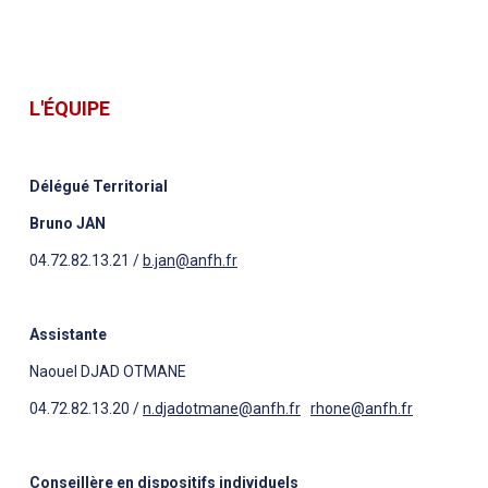
L'ÉQUIPE
Délégué Territorial
Bruno JAN
04.72.82.13.21 /
b.jan@anfh.fr
Assistante
Naouel DJAD OTMANE
04.72.82.13.20 /
n.djadotmane@anfh.fr
rhone@anfh.fr
Conseillère en dispositifs individuels