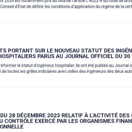
s 2024 est notamment pris au visa de l’article L 4022-4 du code de la s
nseil d‘Etat de définir les conditions d’application du régime de la certi
TS PORTANT SUR LE NOUVEAU STATUT DES INGÉN
HOSPITALIERS PARUS AU JOURNAL OFFICIEL DU 30
éformer le statut d’ingénieur hospitalier. Ils ont été publiés au Journal of
 de toutes les grilles indiciaires avec celles des ingénieurs des deux aut
 DU 28 DÉCEMBRE 2023 RELATIF À L'ACTIVITÉ DE
AU CONTRÔLE EXERCÉ PAR LES ORGANISMES FINAN
IONNELLE