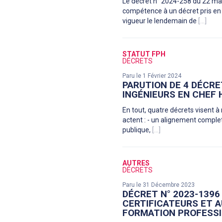
Le décret n° 2024-258 du 22 mar
compétence à un décret pris en Co
vigueur le lendemain de
[...]
STATUT FPH
DÉCRETS
Paru le 1 Février 2024
PARUTION DE 4 DÉCRE
INGÉNIEURS EN CHEF 
En tout, quatre décrets visent à r
actent : - un alignement complet
publique,
[...]
AUTRES
DÉCRETS
Paru le 31 Décembre 2023
DÉCRET N° 2023-1396
CERTIFICATEURS ET 
FORMATION PROFESS