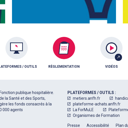
LATEFORMES / OUTILS
RÈGLEMENTATION
VIDÉOS
Fonction publique hospitalière.
PLATEFORMES / OUTILS :
de la Santé et des Sports,
metiers.anfh.fr
handic
 gère les fonds consacrés à la
plateforme-achats.anfh.fr
50 000 agents
La ForMuLE
Plateform
Organismes de Formation
Presse
Accessibilité
Plan du