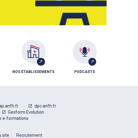
NOS ÉTABLISSEMENTS
PODCASTS
ap.anfh.fr
dpc.anfh.fr
Gesform Evolution
e e-formations
 site
Recrutement