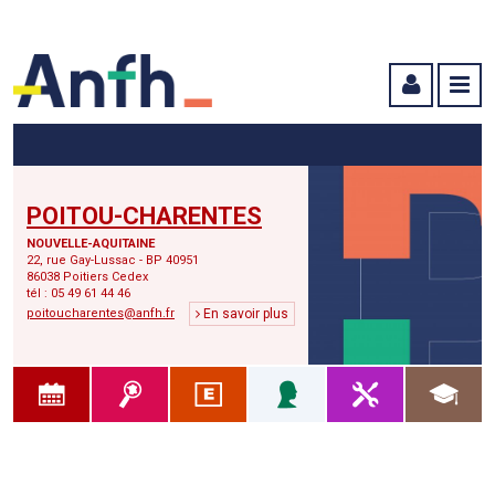
Menu principal
Menu secondaire
Contenu
POITOU-CHARENTES
NOUVELLE-AQUITAINE
22, rue Gay-Lussac - BP 40951
86038 Poitiers Cedex
tél : 05 49 61 44 46
poitoucharentes@anfh.fr
En savoir plus