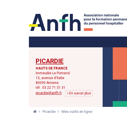
Menu principal
Menu secondaire
PICARDIE
HAUTS DE FRANCE
Immeuble Le Pomerol
15, avenue d'Italie
80090 Amiens
tél : 03 22 71 31 31
picardie@anfh.fr
En savoir plus
Picardie
Mes outils en ligne