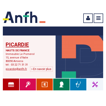
Menu principal
Menu secondaire
Contenu
PICARDIE
HAUTS DE FRANCE
Immeuble Le Pomerol
15, avenue d'Italie
80090 Amiens
tél : 03 22 71 31 31
picardie@anfh.fr
En savoir plus