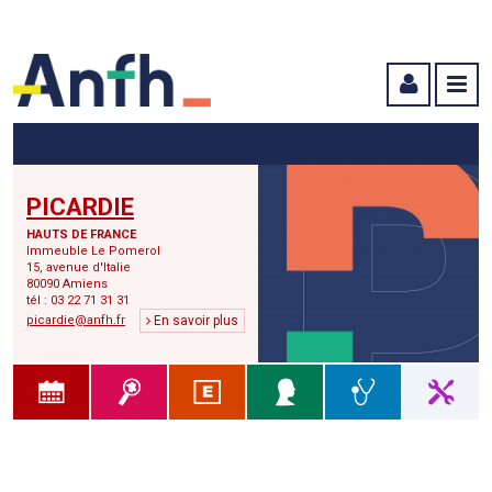
Menu principal
Menu secondaire
Contenu
PICARDIE
HAUTS DE FRANCE
Immeuble Le Pomerol
15, avenue d'Italie
80090 Amiens
tél : 03 22 71 31 31
picardie@anfh.fr
En savoir plus