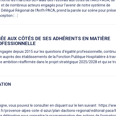
onte les marches du Palais des Festivals aux côtés de l'ARS PACA, de l
es et de nombreux acteurs engagés pour l'avenir de notre système de
 Délégué Régional de l'Anfh PACA, prend la parole sur scène pour prése
nception
[...]
GÉE AUX CÔTÉS DE SES ADHÉRENTS EN MATIÈRE
OFESSIONNELLE
ngagée depuis 2015 sur les questions d’égalité professionnelle, contin
n auprès des établissements de la Fonction Publique Hospitalière à tra
Une ambition réaffirmée dans le projet stratégique 2025/2028 et qui se tr
ATION
igne, vous pouvez le consulter en cliquant sur le lien suivant : https://
s.fr/provence-alpes-cote-d-azur/plan-dactions-regional/editorial-paca 
la délégation pour connaitre la programmation des actions de formatio