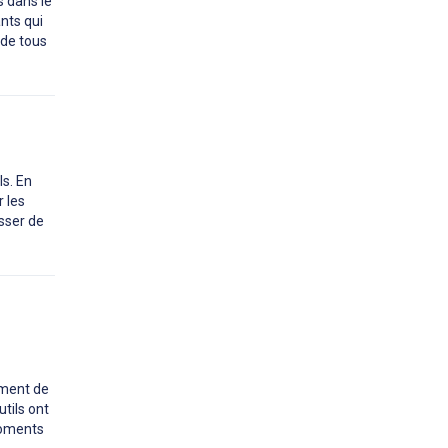
s dans le
nts qui
de tous
ls. En
 les
asser de
ement de
utils ont
moments