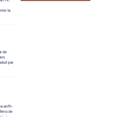
a FHF,
nter la
ue de
vers
aduit par
www.anfh-
Merci de
n.
[...]