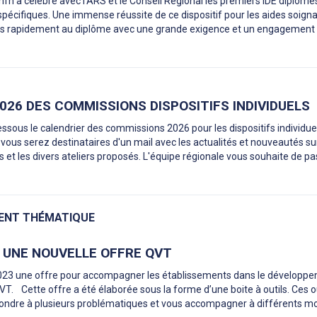
'Anfh a célébré avec l'ARS et le Conseil Régional les premiers IDE diplômé
pécifiques. Une immense réussite de ce dispositif pour les aides soigna
us rapidement au diplôme avec une grande exigence et un engagement 
026 DES COMMISSIONS DISPOSITIFS INDIVIDUELS
ssous le calendrier des commissions 2026 pour les dispositifs individue
ous serez destinataires d'un mail avec les actualités et nouveautés sur
ls et les divers ateliers proposés. L'équipe régionale vous souhaite de p
NT THÉMATIQUE
E UNE NOUVELLE OFFRE QVT
023 une offre pour accompagner les établissements dans le développ
QVT. Cette offre a été élaborée sous la forme d’une boite à outils. Ces o
pondre à plusieurs problématiques et vous accompagner à différents 