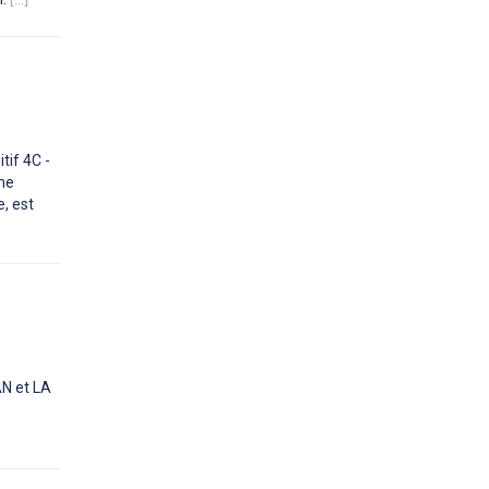
tif 4C -
ame
, est
N et LA