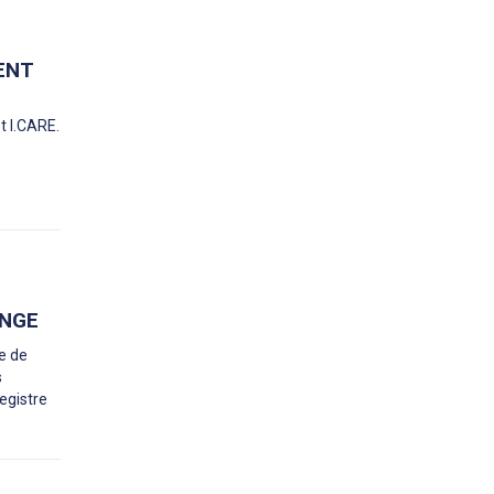
ENT
t I.CARE.
YNGE
ve de
s
egistre