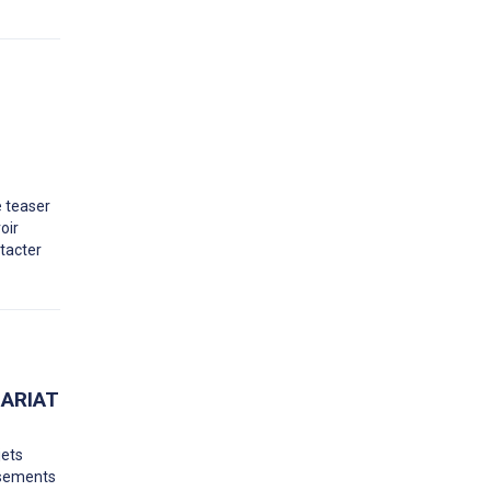
e teaser
oir
tacter
NARIAT
jets
issements