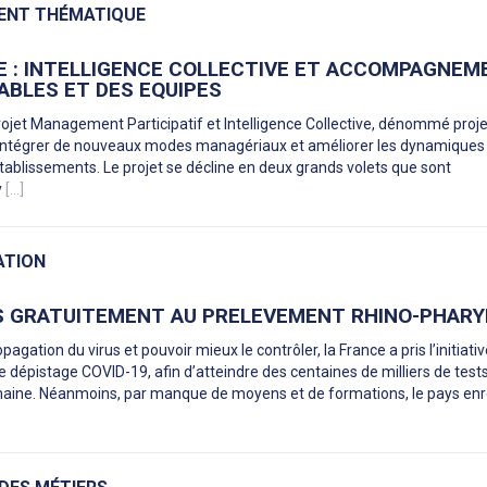
NT THÉMATIQUE
RE : INTELLIGENCE COLLECTIVE ET ACCOMPAGNEM
ABLES ET DES EQUIPES
ojet Management Participatif et Intelligence Collective, dénommé proje
 intégrer de nouveaux modes managériaux et améliorer les dynamiques
tablissements. Le projet se décline en deux grands volets que sont
y
[...]
ATION
 GRATUITEMENT AU PRELEVEMENT RHINO-PHAR
opagation du virus et pouvoir mieux le contrôler, la France a pris l’initiati
 de dépistage COVID-19, afin d’atteindre des centaines de milliers de test
maine. Néanmoins, par manque de moyens et de formations, le pays enr