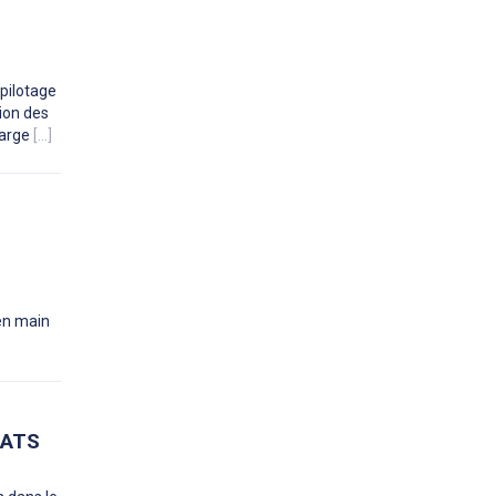
 pilotage
ion des
harge
[...]
 en main
ÉATS