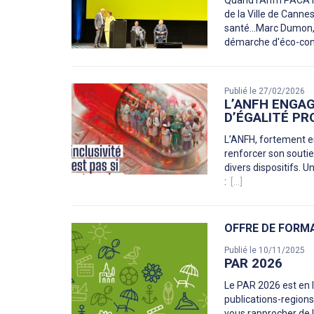
Quand l'Anfh PACA m
de la Ville de Cann
santé...Marc Dumon,
démarche d'éco-co
Publié le 27/02/2026
L’ANFH ENGA
D’ÉGALITÉ PR
L’ANFH, fortement e
renforcer son soutie
divers dispositifs. 
:
[...]
OFFRE DE FORM
Publié le 10/11/2025
PAR 2026
Le PAR 2026 est en l
publications-region
vous rapprocher de 